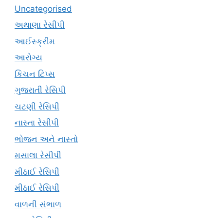
Uncategorised
અથાણા રેસીપી
આઈસ્ક્રીમ
આરોગ્ય
કિચન ટિપ્સ
ગુજરાતી રેસિપી
ચટણી રેસિપી
નાસ્તા રેસીપી
ભોજન અને નાસ્તો
મસાલા રેસીપી
મીઠાઈ રેસિપી
મીઠાઈ રેસિપી
વાળની સંભાળ