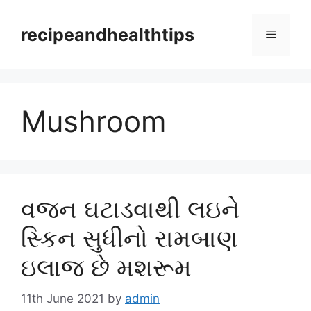
Skip
to
recipeandhealthtips
Menu
content
Mushroom
વજન ઘટાડવાથી લઇને
સ્કિન સુધીનો રામબાણ
ઇલાજ છે મશરૂમ
11th June 2021
by
admin