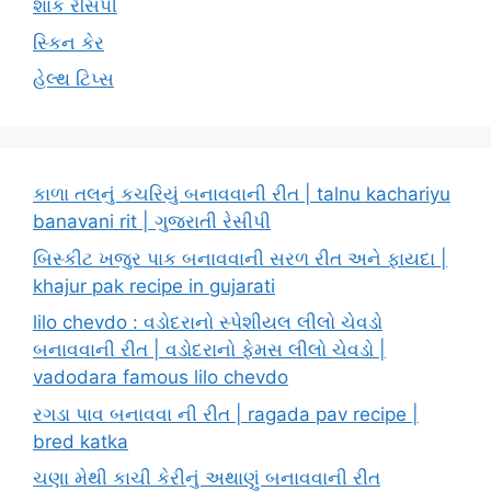
શાક રેસિપી
સ્કિન કેર
હેલ્થ ટિપ્સ
કાળા તલનું કચરિયું બનાવવાની રીત | talnu kachariyu
banavani rit | ગુજરાતી રેસીપી
બિસ્કીટ ખજુર પાક બનાવવાની સરળ રીત અને ફાયદા |
khajur pak recipe in gujarati
lilo chevdo : વડોદરાનો સ્પેશીયલ લીલો ચેવડો
બનાવવાની રીત | વડોદરાનો ફેમસ લીલો ચેવડો |
vadodara famous lilo chevdo
રગડા પાવ બનાવવા ની રીત | ragada pav recipe |
bred katka
ચણા મેથી કાચી કેરીનું અથાણું બનાવવાની રીત