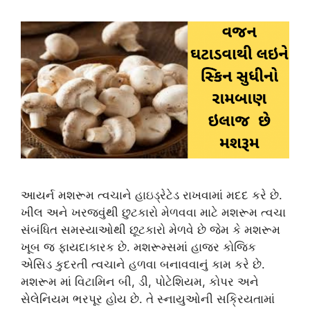
આયર્ન મશરૂમ ત્વચાને હાઇડ્રેટેડ રાખવામાં મદદ કરે છે.
ખીલ અને ખરજવુંથી છુટકારો મેળવવા માટે મશરૂમ ત્વચા
સંબંધિત સમસ્યાઓથી છૂટકારો મેળવે છે જેમ કે મશરૂમ
ખૂબ જ ફાયદાકારક છે. મશરૂમ્સમાં હાજર કોજિક
એસિડ કુદરતી ત્વચાને હળવા બનાવવાનું કામ કરે છે.
મશરૂમ માં વિટામિન બી, ડી, પોટેશિયમ, કોપર અને
સેલેનિયમ ભરપૂર હોય છે. તે સ્નાયુઓની સક્રિયતામાં