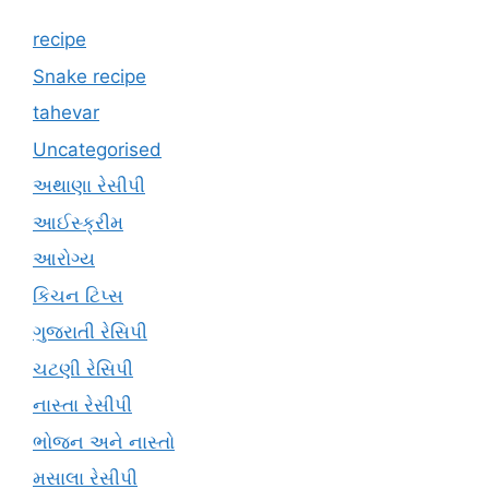
recipe
Snake recipe
tahevar
Uncategorised
અથાણા રેસીપી
આઈસ્ક્રીમ
આરોગ્ય
કિચન ટિપ્સ
ગુજરાતી રેસિપી
ચટણી રેસિપી
નાસ્તા રેસીપી
ભોજન અને નાસ્તો
મસાલા રેસીપી