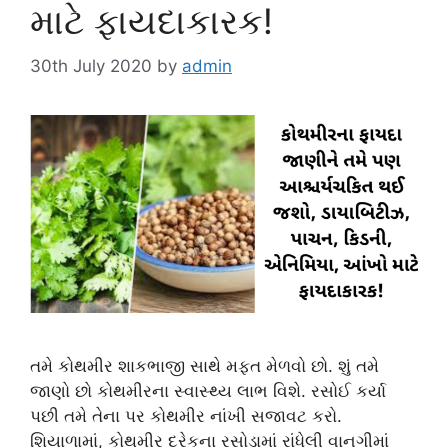
માટે ફાયદાકારક!
30th July 2020
by
admin
તમે કોથમીર શાકભાજી સાથે મફત મેળવો છો. શું તમે
જાણો છો કોથમીરના સ્વાસ્થ્ય લાભ વિશે. રસોઈ કર્યા
પછી તમે તેના પર કોથમીર નાંખી સજાવટ કરો.
શિયાળામાં, કોથમીર દરેકના રસોડામાં રાંધેલી વાનગીમાં