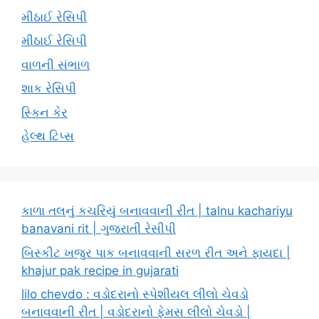
મીઠાઈ રેસિપી
મીઠાઈ રેસિપી
વાળની સંભાળ
શાક રેસિપી
સ્કિન કેર
હેલ્થ ટિપ્સ
કાળા તલનું કચરિયું બનાવવાની રીત | talnu kachariyu
banavani rit | ગુજરાતી રેસીપી
બિસ્કીટ ખજુર પાક બનાવવાની સરળ રીત અને ફાયદા |
khajur pak recipe in gujarati
lilo chevdo : વડોદરાનો સ્પેશીયલ લીલો ચેવડો
બનાવવાની રીત | વડોદરાનો ફેમસ લીલો ચેવડો |