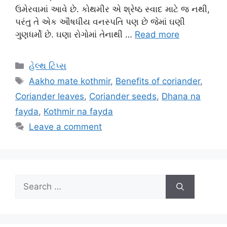
ઉમેરવામાં આવે છે. કોથમીર એ શ્રેષ્ઠ સ્વાદ માટે જ નથી,
પરંતુ તે એક ઔષધીય વનસ્પતિ પણ છે જેમાં ઘણી
ગુણધર્મો છે. ઘણા રોગોમાં તેનાથી …
Read more
Categories
હેલ્થ ટિપ્સ
Tags
Aakho mate kothmir
,
Benefits of coriander
,
Coriander leaves
,
Coriander seeds
,
Dhana na
fayda
,
Kothmir na fayda
Leave a comment
Search
for: