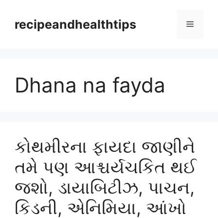
Skip
to
recipeandhealthtips
Menu
content
Dhana na fayda
કોથમીરના ફાયદા જાણીને
તમે પણ આશ્ચર્યચકિત થઈ
જશો, ડાયાબિટીઝ, પાચન,
કિડની, એનિમિયા, આંખો