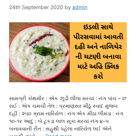
24th September 2020
by
admin
સામગ્રી કોથમીર : એક ઝૂડી લીલા મરચાં : નંગ પાંચ – છ
રાઈ : એક ચમચી તેલ : પ્રમાણસર મીઠું સ્વાદ મુજબ
દહી : ૨૫૦ ગ્રામ નારિયેળ : નંગ એક મીઠા લીમડા : નંગ
૧૦-૧ર આદુ : બે ટુકડા લાલ સૂકા મરચાં નંગ ૪-૫
બનાવવાની રીત : સહુથી પહેલા નારિયેળ લઈ એને