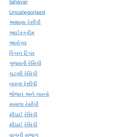
tahevar
Uncategorised
અથાણા રેસીપી
આઈસ્ક્રીમ
આરોગ્ય
કિચન ટિપ્સ
ગુજરાતી રેસિપી
ચટણી રેસિપી
નાસ્તા રેસીપી
ભોજન અને નાસ્તો
મસાલા રેસીપી
મીઠાઈ રેસિપી
મીઠાઈ રેસિપી
વાળની સંભાળ