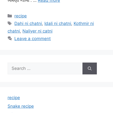
ખમણી નાંખો . …
Read more
Categories
recipe
Tags
Dahi ni chatni
,
Idali ni chatni
,
Kothmir ni
chatni
,
Naliyer ni catni
Leave a comment
Search
for:
recipe
Snake recipe