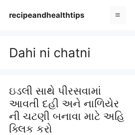
Skip
to
recipeandhealthtips
Menu
content
Dahi ni chatni
ઇડલી સાથે પીરસવામાં
આવતી દહી અને નાળિયેર
ની ચટણી બનાવા માટે અહિ
ક્લિક કરો