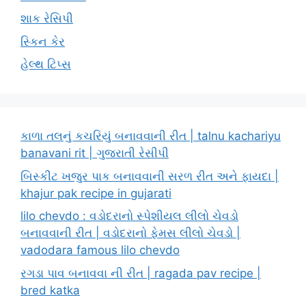
શાક રેસિપી
સ્કિન કેર
હેલ્થ ટિપ્સ
કાળા તલનું કચરિયું બનાવવાની રીત | talnu kachariyu
banavani rit | ગુજરાતી રેસીપી
બિસ્કીટ ખજુર પાક બનાવવાની સરળ રીત અને ફાયદા |
khajur pak recipe in gujarati
lilo chevdo : વડોદરાનો સ્પેશીયલ લીલો ચેવડો
બનાવવાની રીત | વડોદરાનો ફેમસ લીલો ચેવડો |
vadodara famous lilo chevdo
રગડા પાવ બનાવવા ની રીત | ragada pav recipe |
bred katka