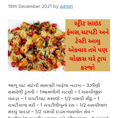
19th December 2021
by
admin
આલૂ ચાટ માટેની સામગ્રી બાફેલા બટાકા – 3ઝીણી
સમારેલી ડુંગળી – 1આમલીની ચટણી – 1 ચમચીજીરું
પાવડર – 1 ચપટીચાટ મસાલો – 1/2 ચમચી મીઠું – 1
ચપટીકાળા મરી – 1 ચપટીલીંબુનો રસ – 1/2 ચમચીલાલ
મરચું પાવડર – 1/2 ચમચી દાડમ નાયલોન સેવ –