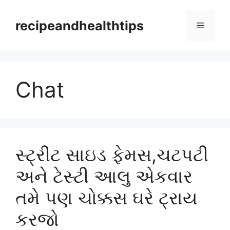
Skip
to
recipeandhealthtips
Menu
content
Chat
સ્ટ્રીટ સાઇડ ફેમસ,ચટપટી
અને ટેસ્ટી આલુ એકવાર
તમે પણ ચોક્કસ ઘરે ટ્રાય
કરજો