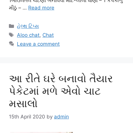
1બાઉલતેલ ચટણી બનાવવા માટે-લીલા ધાણા – 1 કપકાળું
મીઠું – …
Read more
Categories
હેલ્થ ટિપ્સ
Tags
Aloo chat
,
Chat
Leave a comment
આ રીતે ઘરે બનાવો તૈયાર
પેકેટમાં મળે એવો ચાટ
મસાલો
15th April 2020
by
admin