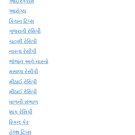
આઈસ્ક્રીમ
આરોગ્ય
કિચન ટિપ્સ
ગુજરાતી રેસિપી
ચટણી રેસિપી
નાસ્તા રેસીપી
ભોજન અને નાસ્તો
મસાલા રેસીપી
મીઠાઈ રેસિપી
મીઠાઈ રેસિપી
વાળની સંભાળ
શાક રેસિપી
સ્કિન કેર
હેલ્થ ટિપ્સ