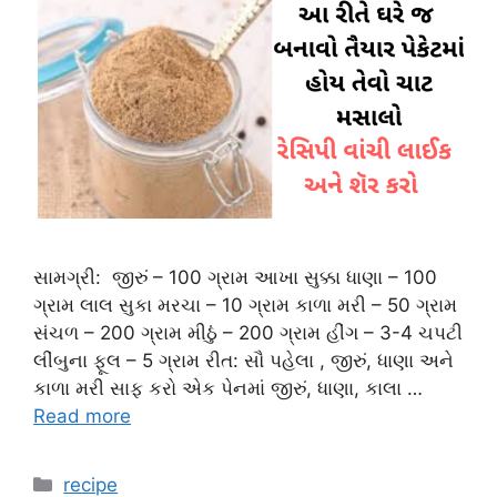
સામગ્રી: જીરું – 100 ગ્રામ આખા સુક્કા ધાણા – 100
ગ્રામ લાલ સુકા મરચા – 10 ગ્રામ કાળા મરી – 50 ગ્રામ
સંચળ – 200 ગ્રામ મીઠું – 200 ગ્રામ હીંગ – 3-4 ચપટી
લીંબુના ફૂલ – 5 ગ્રામ રીત: સૌ પહેલા , જીરું, ધાણા અને
કાળા મરી સાફ કરો એક પેનમાં જીરું, ધાણા, કાલા …
Read more
Categories
recipe