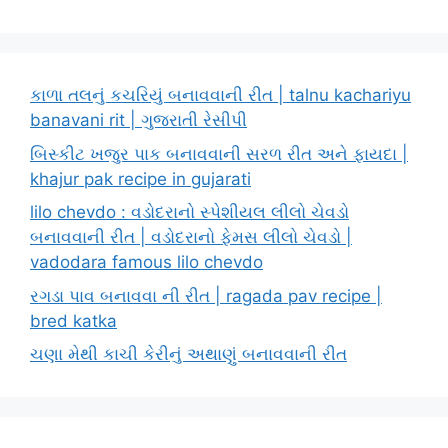
કાળા તલનું કચરિયું બનાવવાની રીત | talnu kachariyu
banavani rit | ગુજરાતી રેસીપી
બિસ્કીટ ખજુર પાક બનાવવાની સરળ રીત અને ફાયદા |
khajur pak recipe in gujarati
lilo chevdo : વડોદરાનો સ્પેશીયલ લીલો ચેવડો
બનાવવાની રીત | વડોદરાનો ફેમસ લીલો ચેવડો |
vadodara famous lilo chevdo
રગડા પાવ બનાવવા ની રીત | ragada pav recipe |
bred katka
ચણા મેથી કાચી કેરીનું અથાણું બનાવવાની રીત