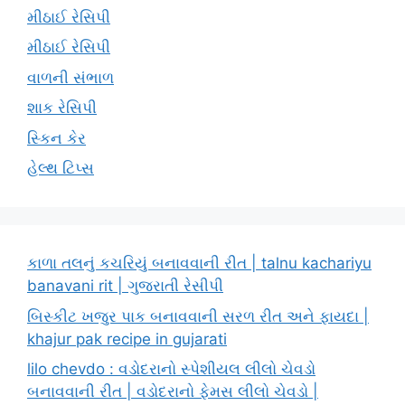
મીઠાઈ રેસિપી
મીઠાઈ રેસિપી
વાળની સંભાળ
શાક રેસિપી
સ્કિન કેર
હેલ્થ ટિપ્સ
કાળા તલનું કચરિયું બનાવવાની રીત | talnu kachariyu
banavani rit | ગુજરાતી રેસીપી
બિસ્કીટ ખજુર પાક બનાવવાની સરળ રીત અને ફાયદા |
khajur pak recipe in gujarati
lilo chevdo : વડોદરાનો સ્પેશીયલ લીલો ચેવડો
બનાવવાની રીત | વડોદરાનો ફેમસ લીલો ચેવડો |