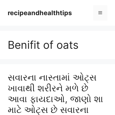
Skip
to
recipeandhealthtips
Menu
content
Benifit of oats
સવારના નાસ્તામાં ઓટ્સ
ખાવાથી શરીરને મળે છે
આવા ફાયદાઓ, જાણો શા
માટે ઓટ્સ છે સવારના