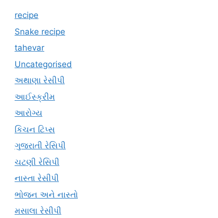
recipe
Snake recipe
tahevar
Uncategorised
અથાણા રેસીપી
આઈસ્ક્રીમ
આરોગ્ય
કિચન ટિપ્સ
ગુજરાતી રેસિપી
ચટણી રેસિપી
નાસ્તા રેસીપી
ભોજન અને નાસ્તો
મસાલા રેસીપી