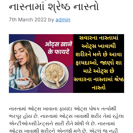
નાસ્તામાં શ્રેષ્ઠ નાસ્તો
7th March 2022
by
admin
નાસ્તામાં ઓટ્સ ખાવાના ફાયદા ઓટ્સ પોષક તત્વોથી
ભરપૂર હોય છે. નાસ્તામાં ઓટ્સ ખાવાથી શરીર તેમાં રહેલા
એન્ટીઓક્સીડેન્ટ્સને સારી રીતે શોષી લે છે. નાસ્તામાં
ઓટ્સ ખાવાથી શરીરને એનર્જી મળે છે. એટલું જ નહીં