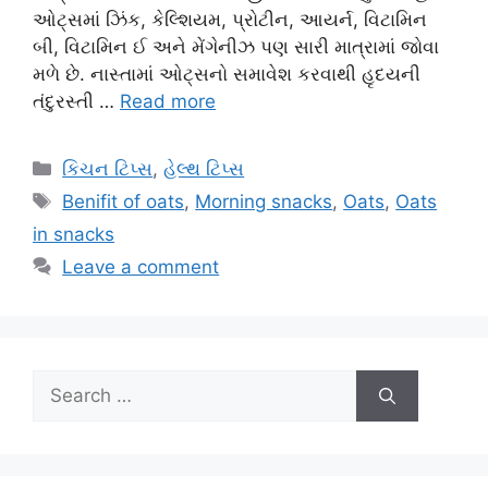
ઓટ્સમાં ઝિંક, કેલ્શિયમ, પ્રોટીન, આયર્ન, વિટામિન
બી, વિટામિન ઈ અને મેંગેનીઝ પણ સારી માત્રામાં જોવા
મળે છે. નાસ્તામાં ઓટ્સનો સમાવેશ કરવાથી હૃદયની
તંદુરસ્તી …
Read more
Categories
કિચન ટિપ્સ
,
હેલ્થ ટિપ્સ
Tags
Benifit of oats
,
Morning snacks
,
Oats
,
Oats
in snacks
Leave a comment
Search
for: