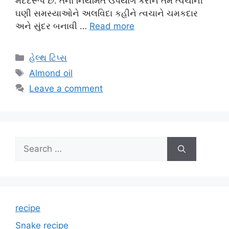
મદદરૂપ છે. તેનો નિયમિત ઉપયોગ કરીને તમે ત્વચાની
ઘણી સમસ્યાઓને અલવિદા કહીને ત્વચાને ચમકદાર
અને સુંદર બનાવી …
Read more
Categories
હેલ્થ ટિપ્સ
Tags
Almond oil
Leave a comment
Search
for:
recipe
Snake recipe