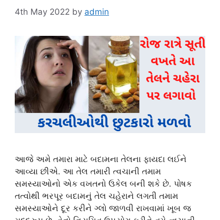
4th May 2022
by
admin
આજે અમે તમારા માટે બદામના તેલના ફાયદા લઈને
આવ્યા છીએ. આ તેલ તમારી ત્વચાની તમામ
સમસ્યાઓનો એક વખતનો ઉકેલ બની શકે છે. પોષક
તત્વોથી ભરપૂર બદામનું તેલ ચહેરાને લગતી તમામ
સમસ્યાઓને દૂર કરીને ગ્લો જાળવી રાખવામાં ખૂબ જ