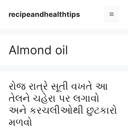
Skip
to
recipeandhealthtips
Menu
content
Almond oil
રોજ રાત્રે સૂતી વખતે આ
તેલને ચહેરા પર લગાવો
અને કરચલીઓથી છુટકારો
મળવો