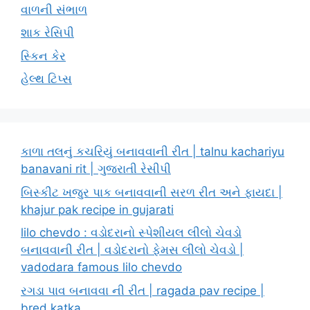
વાળની સંભાળ
શાક રેસિપી
સ્કિન કેર
હેલ્થ ટિપ્સ
કાળા તલનું કચરિયું બનાવવાની રીત | talnu kachariyu
banavani rit | ગુજરાતી રેસીપી
બિસ્કીટ ખજુર પાક બનાવવાની સરળ રીત અને ફાયદા |
khajur pak recipe in gujarati
lilo chevdo : વડોદરાનો સ્પેશીયલ લીલો ચેવડો
બનાવવાની રીત | વડોદરાનો ફેમસ લીલો ચેવડો |
vadodara famous lilo chevdo
રગડા પાવ બનાવવા ની રીત | ragada pav recipe |
bred katka