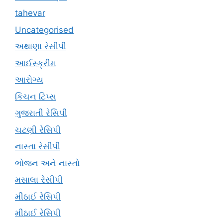
tahevar
Uncategorised
અથાણા રેસીપી
આઈસ્ક્રીમ
આરોગ્ય
કિચન ટિપ્સ
ગુજરાતી રેસિપી
ચટણી રેસિપી
નાસ્તા રેસીપી
ભોજન અને નાસ્તો
મસાલા રેસીપી
મીઠાઈ રેસિપી
મીઠાઈ રેસિપી