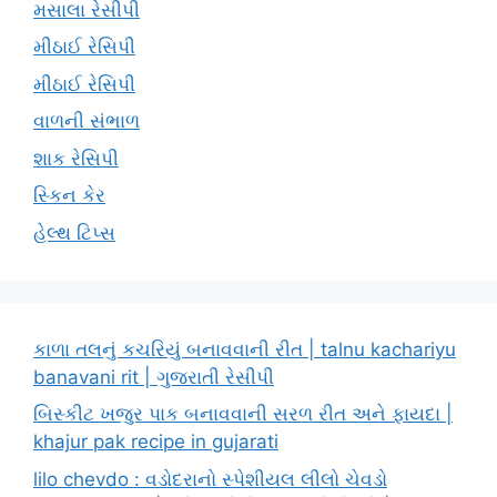
મસાલા રેસીપી
મીઠાઈ રેસિપી
મીઠાઈ રેસિપી
વાળની સંભાળ
શાક રેસિપી
સ્કિન કેર
હેલ્થ ટિપ્સ
કાળા તલનું કચરિયું બનાવવાની રીત | talnu kachariyu
banavani rit | ગુજરાતી રેસીપી
બિસ્કીટ ખજુર પાક બનાવવાની સરળ રીત અને ફાયદા |
khajur pak recipe in gujarati
lilo chevdo : વડોદરાનો સ્પેશીયલ લીલો ચેવડો