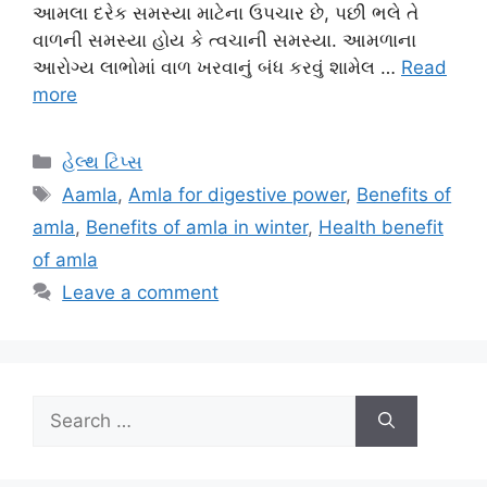
આમલા દરેક સમસ્યા માટેના ઉપચાર છે, પછી ભલે તે
વાળની ​​સમસ્યા હોય કે ત્વચાની સમસ્યા. આમળાના
આરોગ્ય લાભોમાં વાળ ખરવાનું બંધ કરવું શામેલ …
Read
more
Categories
હેલ્થ ટિપ્સ
Tags
Aamla
,
Amla for digestive power
,
Benefits of
amla
,
Benefits of amla in winter
,
Health benefit
of amla
Leave a comment
Search
for: