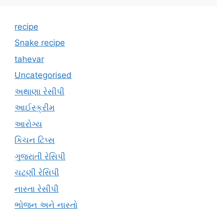
recipe
Snake recipe
tahevar
Uncategorised
અથાણા રેસીપી
આઈસ્ક્રીમ
આરોગ્ય
કિચન ટિપ્સ
ગુજરાતી રેસિપી
ચટણી રેસિપી
નાસ્તા રેસીપી
ભોજન અને નાસ્તો