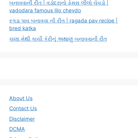
બનાવવાની રીત | વડોદરાનો ફેમસ લીલો ચેવડો |
vadodara famous lilo chevdo
રગડા પાવ બનાવવા ની રીત | ragada pav recipe |
bred katka
ચણા મેથી કાચી કેરીનું અથાણું બનાવવાની રીત
About Us
Contact Us
Disclaimer
DCMA