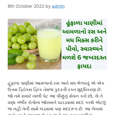
8th October 2022
by
admin
હૂંફાળા પાણીમાં આમળાનો રસ અને મધ ભેળવવું એ એક
ઉત્તમ ડિટોક્સ ડ્રિંક તેમજ કુદરતી રક્ત શુદ્ધિકરણ છે.
જો તમે સવારે ખાલી પેટ આ પીણુંનું સેવન કરો છો, તો તે
ઘણા ગંભીર રોગોના જોખમને ઘટાડવામાં મદદ કરશે એટલું
જ નહીં તેની સામે લડવામાં પણ મદદરૂપ છે. આ લેખમાં