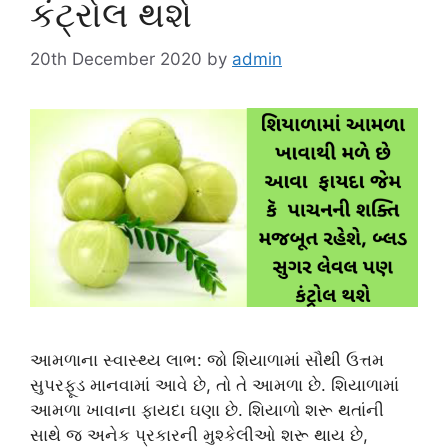
કંટ્રોલ થશે
20th December 2020
by
admin
આમળાના સ્વાસ્થ્ય લાભ: જો શિયાળામાં સૌથી ઉત્તમ
સુપરફૂડ માનવામાં આવે છે, તો તે આમળા છે. શિયાળામાં
આમળા ખાવાના ફાયદા ઘણા છે. શિયાળો શરૂ થતાંની
સાથે જ અનેક પ્રકારની મુશ્કેલીઓ શરૂ થાય છે,