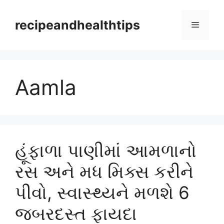
Skip
to
recipeandhealthtips
Menu
content
Aamla
હૂંફાળા પાણીમાં આમળાનો
રસ અને મધ મિક્સ કરીને
પીવો, સ્વાસ્થ્યને મળશે 6
જબરદસ્ત ફાયદા