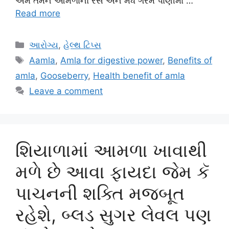
અમે તમને આમળાનો રસ અને મધ ગરમ પાણીમાં …
Read more
Categories
આરોગ્ય
,
હેલ્થ ટિપ્સ
Tags
Aamla
,
Amla for digestive power
,
Benefits of
amla
,
Gooseberry
,
Health benefit of amla
Leave a comment
શિયાળામાં આમળા ખાવાથી
મળે છે આવા ફાયદા જેમ કૅ
પાચનની શક્તિ મજબૂત
રહેશે, બ્લડ સુગર લેવલ પણ