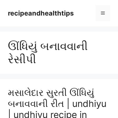
Skip
to
recipeandhealthtips
Menu
content
ઊંધિયું બનાવવાની
રેસીપી
મસાલેદાર સુરતી ઊંધિયું
બનાવવાની રીત | undhiyu
| undhiyu recipe in