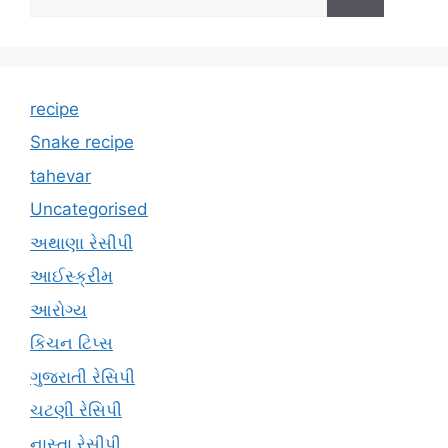
for:
recipe
Snake recipe
tahevar
Uncategorised
અથાણા રેસીપી
આઈસ્ક્રીમ
આરોગ્ય
કિચન ટિપ્સ
ગુજરાતી રેસિપી
ચટણી રેસિપી
નાસ્તા રેસીપી