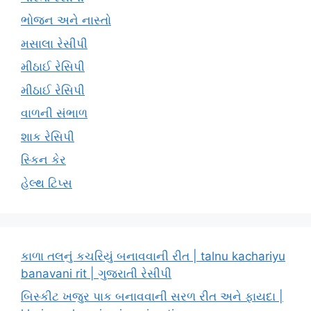
ભોજન અને નાસ્તો
મસાલા રેસીપી
મીઠાઈ રેસિપી
મીઠાઈ રેસિપી
વાળની સંભાળ
શાક રેસિપી
સ્કિન કેર
હેલ્થ ટિપ્સ
કાળા તલનું કચરિયું બનાવવાની રીત | talnu kachariyu
banavani rit | ગુજરાતી રેસીપી
બિસ્કીટ ખજુર પાક બનાવવાની સરળ રીત અને ફાયદા |