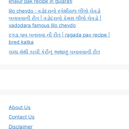
khajur pak recipe in gujarati
lilo chevdo : વડોદરાનો સ્પેશીયલ લીલો ચેવડો
બનાવવાની રીત | વડોદરાનો ફેમસ લીલો ચેવડો |
vadodara famous lilo chevdo
રગડા પાવ બનાવવા ની રીત | ragada pav recipe |
bred katka
ચણા મેથી કાચી કેરીનું અથાણું બનાવવાની રીત
About Us
Contact Us
Disclaimer