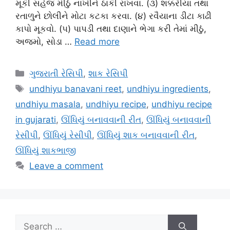
મૂકી સહેજ મીઠું નાંખીને ઠાંકી રાખવા. (૩) શક્કરીયા તથા
રતાળુને છોલીને મોટા કટકા કરવા. (૪) રવૈયાના ડીટા કાઢી
કાપો મૂકવો. (૫) પાપડી તથા દાણાને ભેગા કરી તેમાં મીઠું,
અજમો, સોડા …
Read more
Categories
ગુજરાતી રેસિપી
,
શાક રેસિપી
Tags
undhiyu banavani reet
,
undhiyu ingredients
,
undhiyu masala
,
undhiyu recipe
,
undhiyu recipe
in gujarati
,
ઊંધિયું બનાવવાની રીત
,
ઊંધિયું બનાવવાની
રેસીપી
,
ઊંધિયું રેસીપી
,
ઊંધિયું શાક બનાવવાની રીત
,
ઊંધિયું શાકભાજી
Leave a comment
Search