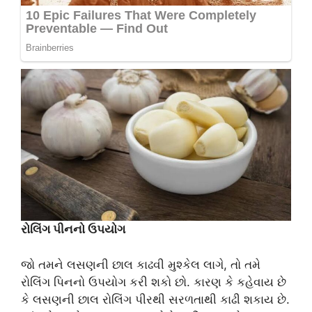
રોલિંગ પીનનો ઉપયોગ
જો તમને લસણની છાલ કાઢવી મુશ્કેલ લાગે, તો તમે
રોલિંગ પિનનો ઉપયોગ કરી શકો છો. કારણ કે કહેવાય છે
કે લસણની છાલ રોલિંગ પીરથી સરળતાથી કાઢી શકાય છે.