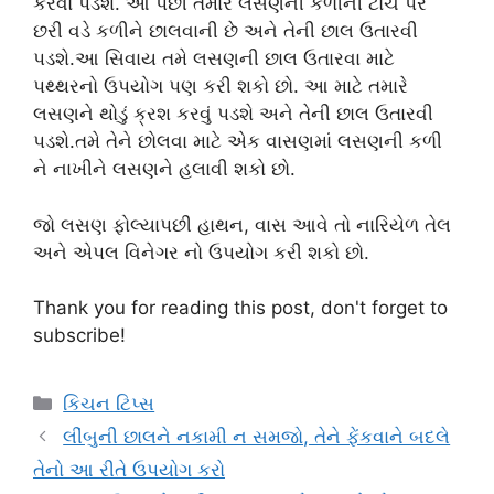
કરવો પડશે. આ પછી તમારે લસણની કળીની ટોચ પર
છરી વડે કળીને છાલવાની છે અને તેની છાલ ઉતારવી
પડશે.આ સિવાય તમે લસણની છાલ ઉતારવા માટે
પથ્થરનો ઉપયોગ પણ કરી શકો છો. આ માટે તમારે
લસણને થોડું ક્રશ કરવું પડશે અને તેની છાલ ઉતારવી
પડશે.તમે તેને છોલવા માટે એક વાસણમાં લસણની કળી
ને નાખીને લસણને હલાવી શકો છો.
જો લસણ ફોલ્યાપછી હાથન, વાસ આવે તો નારિયેળ તેલ
અને એપલ વિનેગર નો ઉપયોગ કરી શકો છો.
Thank you for reading this post, don't forget to
subscribe!
Categories
કિચન ટિપ્સ
લીંબુની છાલને નકામી ન સમજો, તેને ફેંકવાને બદલે
તેનો આ રીતે ઉપયોગ કરો