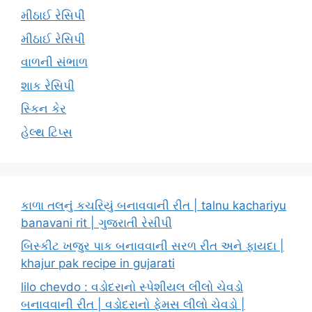
મીઠાઈ રેસિપી
મીઠાઈ રેસિપી
વાળની સંભાળ
શાક રેસિપી
સ્કિન કેર
હેલ્થ ટિપ્સ
કાળા તલનું કચરિયું બનાવવાની રીત | talnu kachariyu
banavani rit | ગુજરાતી રેસીપી
બિસ્કીટ ખજુર પાક બનાવવાની સરળ રીત અને ફાયદા |
khajur pak recipe in gujarati
lilo chevdo : વડોદરાનો સ્પેશીયલ લીલો ચેવડો
બનાવવાની રીત | વડોદરાનો ફેમસ લીલો ચેવડો |