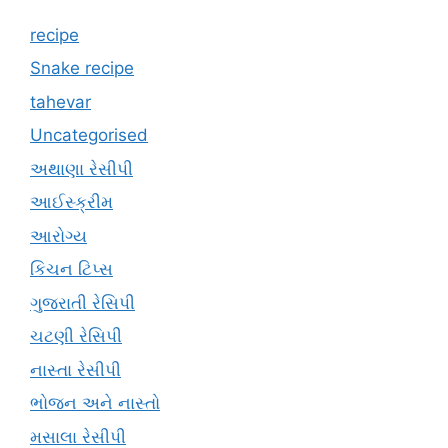
recipe
Snake recipe
tahevar
Uncategorised
અથાણા રેસીપી
આઈસ્ક્રીમ
આરોગ્ય
કિચન ટિપ્સ
ગુજરાતી રેસિપી
ચટણી રેસિપી
નાસ્તા રેસીપી
ભોજન અને નાસ્તો
મસાલા રેસીપી