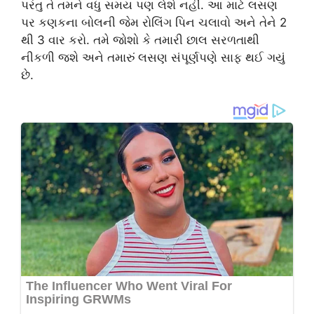
પરંતુ તે તમને વધુ સમય પણ લેશે નહીં. આ માટે લસણ
પર કણકના બોલની જેમ રોલિંગ પિન ચલાવો અને તેને 2
થી 3 વાર કરો. તમે જોશો કે તમારી છાલ સરળતાથી
નીકળી જશે અને તમારું લસણ સંપૂર્ણપણે સાફ થઈ ગયું
છે.