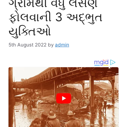
ગ્રામથી વધુ લસણ
ફોલવાની 3 અદ્ભુત
યુક્તિઓ
5th August 2022
by
admin