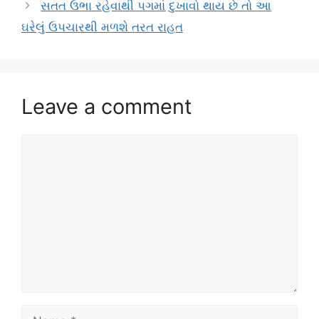
સતત ઉભા રહેવાથી પગમાં દુખાવો થાય છે તો આ
ઘરેલું ઉપચારથી મળશે તરત રાહત
Leave a comment
Comment
Name