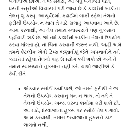
બનાવીએ છીએ. તે જ સમયે, આ બધું બનાવ્યા પછી,
ઘરની સ્ત્રીઓ વિચારમાં પડી જાય છે કે કઢાઈમાં બાકીના
તેલનું શું કરવું. આયુર્વેદમાં, કઢાઈમાં બાકી રહેલા તેલનો
ફરીથી ઉપયોગ ન થાય તે માટે સલાહ આપવામાં આવે છે.
આમ કરવાથી, આ તેલ તમારા સ્વાસ્થ્યને પણ નુકસાન
પહોંચાડી શકે છે. જો તમે કઢાઈમાં બાકીના તેલનો ઉપયોગ
કરવા માંગતા હો, તો ચિંતા કરવાની જરૂર નથી. અહીં અમે
તમને કેટલીક એવી ટિપ્સ જણાવીશું જેને અપનાવીને તમે
કઢાઈમાં રહેલા તેલનો પણ ઉપયોગ કરી શકો છો અને તે
તમારા સ્વાસ્થ્યને નુકસાન નહીં કરે. ચાલો જાણીએ કે
કેવી રીતે –
એકવાર રસોઈ કર્યા પછી, જો તમને ફરીથી તે જ
તેલનો ઉપયોગ કરવાનું મન ન થાય, તો તમે તે
તેલનો ઉપયોગ અન્ય ઘરના કામોમાં કરી શકો છો.
આ માટે, દરવાજાના હુક્સ પર રસોઈ તેલ લગાવો.
આમ કરવાથી, તમારા દરવાજાના હુક્સને કાટ
લાગતો નથી.