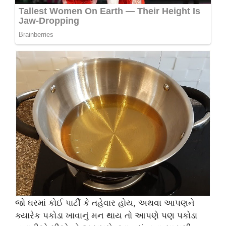
જો ઘરમાં કોઈ પાર્ટી કે તહેવાર હોય, અથવા આપણને
ક્યારેક પકોડા ખાવાનું મન થાય તો આપણે પણ પકોડા