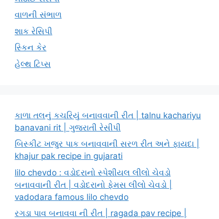
વાળની સંભાળ
શાક રેસિપી
સ્કિન કેર
હેલ્થ ટિપ્સ
કાળા તલનું કચરિયું બનાવવાની રીત | talnu kachariyu
banavani rit | ગુજરાતી રેસીપી
બિસ્કીટ ખજુર પાક બનાવવાની સરળ રીત અને ફાયદા |
khajur pak recipe in gujarati
lilo chevdo : વડોદરાનો સ્પેશીયલ લીલો ચેવડો
બનાવવાની રીત | વડોદરાનો ફેમસ લીલો ચેવડો |
vadodara famous lilo chevdo
રગડા પાવ બનાવવા ની રીત | ragada pav recipe |