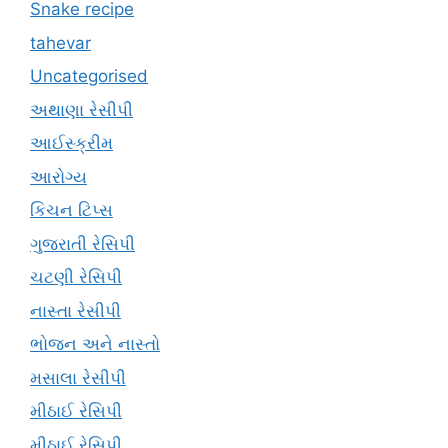
Snake recipe
tahevar
Uncategorised
અથાણા રેસીપી
આઈસ્ક્રીમ
આરોગ્ય
કિચન ટિપ્સ
ગુજરાતી રેસિપી
ચટણી રેસિપી
નાસ્તા રેસીપી
ભોજન અને નાસ્તો
મસાલા રેસીપી
મીઠાઈ રેસિપી
મીઠાઈ રેસિપી