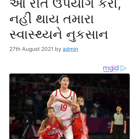
આ રીતે ઉપયોગ કરો,
નહીં થાય તમારા
સ્વાસ્થ્યને નુકસાન
27th August 2021
by
admin