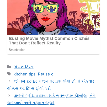
Categories
કિચન ટિપ્સ
Tags
kitchen tips
,
Reuse oil
જો તમે ફટાફટ વજન ઘટાડવા માંગો છો તો એકવાર
ચોક્કસ આ ટિપ્સ ફોલો કરો
વાળનો ગ્રોથ વધારવા માટે સુપર-ડુપર ફોર્મ્યુલા, તેને
અજમાવો અને તફાવત જુઓ