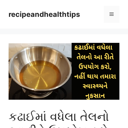
Skip
to
recipeandhealthtips
Menu
content
કઢાઈમાં વધેલા તેલનો