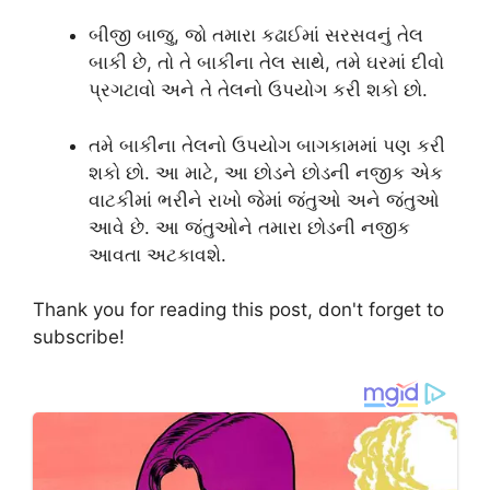
બીજી બાજુ, જો તમારા કઢાઈમાં સરસવનું તેલ
બાકી છે, તો તે બાકીના તેલ સાથે, તમે ઘરમાં દીવો
પ્રગટાવો અને તે તેલનો ઉપયોગ કરી શકો છો.
તમે બાકીના તેલનો ઉપયોગ બાગકામમાં પણ કરી
શકો છો. આ માટે, આ છોડને છોડની નજીક એક
વાટકીમાં ભરીને રાખો જેમાં જંતુઓ અને જંતુઓ
આવે છે. આ જંતુઓને તમારા છોડની નજીક
આવતા અટકાવશે.
Thank you for reading this post, don't forget to
subscribe!