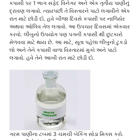
કપાસી પર 1 ભાગ સફેદ વિનેગર અને એક તૃતીય પાણીનું
દ્રાવણ લગાવો. ત્યારપછી તે વિસ્તારને પાટો લગાવીને એક
રાત માટે છોડી દો. હવે બીજા દિવસે કપાસી પર નાળિયેર
અથવા ઓલિવ તેલ લગાવો. આ ઉપચાર દિવસમાં એકવાર
કરવો. લીંબુનો ઉપયોગ પણ પગની કપાસી થી છુટકારો
મેળવવા માટે થાય છે. આ માટે, સૂતા પહેલા લીંબુનો ટુકડો
લો અને તેને કપાસી વાળા વિસ્તારમાં મુકો અને પાટો
લગાવો. હવે તેને આખી રાત માટે છોડી દો.
ગરમ પાણીના ટબમાં 3 ચમચી બેકિંગ સોડા મિક્સ કરો.