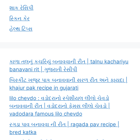
શાક રેસિપી
સ્કિન કેર
હેલ્થ ટિપ્સ
કાળા તલનું કચરિયું બનાવવાની રીત | talnu kachariyu
banavani rit | ગુજરાતી રેસીપી
બિસ્કીટ ખજુર પાક બનાવવાની સરળ રીત અને ફાયદા |
khajur pak recipe in gujarati
lilo chevdo : વડોદરાનો સ્પેશીયલ લીલો ચેવડો
બનાવવાની રીત | વડોદરાનો ફેમસ લીલો ચેવડો |
vadodara famous lilo chevdo
રગડા પાવ બનાવવા ની રીત | ragada pav recipe |
bred katka