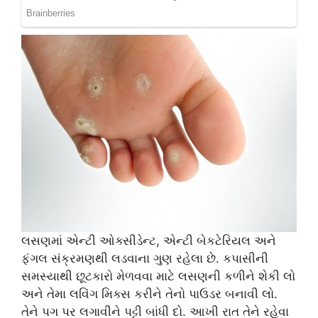
લસણમાં એન્ટી ઓક્સીડેન્ટ, એન્ટી બેકટેરિયલ અને
ફંગલ સંક્રમણથી લડવાના ગુણ રહેલા છે. કપાસીની
સમસ્યાથી છૂટકારો મેળવવા માટે લસણની કળીને શેકી લો
અને તેમા લવિંગ મિક્સ કરીને તેનો પાઉડર બનાવી લો.
તેને પગ પર લગાવીને પટ્ટી બાંધી દો. આખી રાત તેને રહેવા