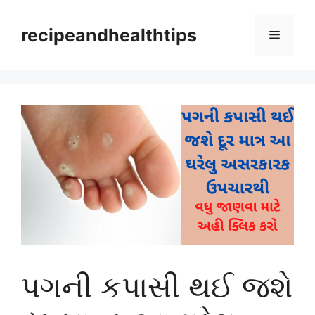
Skip
to
recipeandhealthtips
Menu
content
પગની કપાસી થઈ જશે