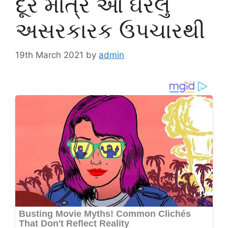
દૂર માત્ર આ ઘરેલુ
અસરકારક ઉપચારથી
19th March 2021
by
admin