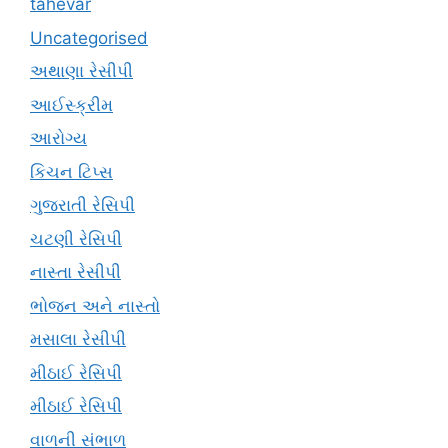
tahevar
Uncategorised
અથાણા રેસીપી
આઈસ્ક્રીમ
આરોગ્ય
કિચન ટિપ્સ
ગુજરાતી રેસિપી
ચટણી રેસિપી
નાસ્તા રેસીપી
ભોજન અને નાસ્તો
મસાલા રેસીપી
મીઠાઈ રેસિપી
મીઠાઈ રેસિપી
વાળની સંભાળ