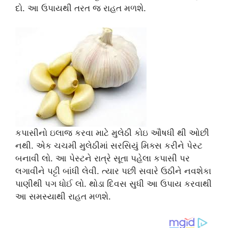
દો. આ ઉપાયથી તરત જ રાહત મળશે.
કપાસીનો ઇલાજ કરવા માટે મુલેઠી કોઇ ઔષધી થી ઓછી
નથી. એક ચચમી મુલેઠીમાં સરસિયું મિક્સ કરીને પેસ્ટ
બનાવી લો. આ પેસ્ટને રાત્રે સૂતા પહેલા કપાસી પર
લગાવીને પટ્ટી બાંધી લેવી. ત્યાર પછી સવારે ઉઠીને નવશેકા
પાણીથી પગ ધોઈ લો. થોડા દિવસ સુધી આ ઉપાય કરવાથી
આ સમસ્યાથી રાહત મળશે.