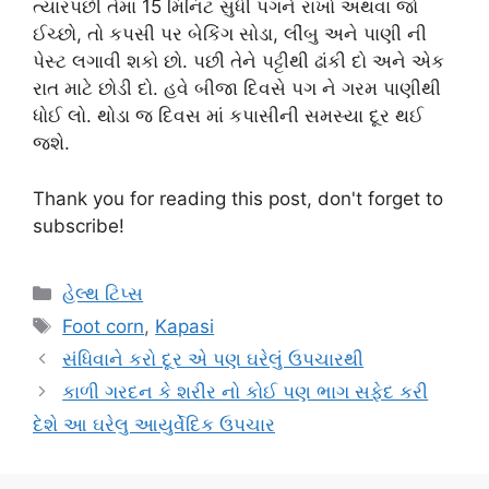
ત્યારપછી તેમાં 15 મિનિટ સુધી પગને રાખો અથવા જો
ઈચ્છો, તો કપસી પર બેકિંગ સોડા, લીંબુ અને પાણી ની
પેસ્ટ લગાવી શકો છો. પછી તેને પટ્ટીથી ઢાંકી દો અને એક
રાત માટે છોડી દો. હવે બીજા દિવસે પગ ને ગરમ પાણીથી
ધોઈ લો. થોડા જ દિવસ માં કપાસીની સમસ્યા દૂર થઈ
જશે.
Thank you for reading this post, don't forget to
subscribe!
Categories
હેલ્થ ટિપ્સ
Tags
Foot corn
,
Kapasi
સંધિવાને કરો દૂર એ પણ ઘરેલું ઉપચારથી
કાળી ગરદન કે શરીર નો કોઈ પણ ભાગ સફેદ કરી
દેશે આ ઘરેલુ આયુર્વેદિક ઉપચાર