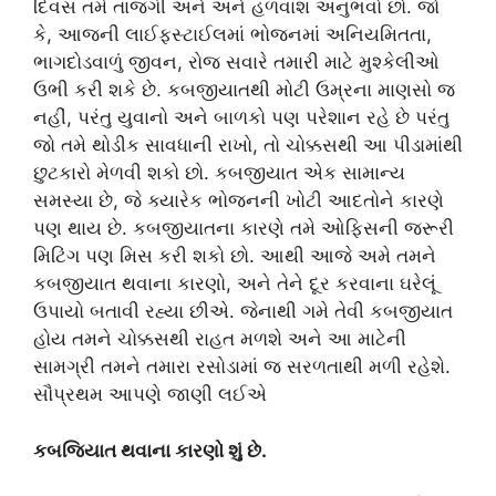
દિવસ તમે તાજગી અને અને હળવાશ અનુભવો છો. જો
કે, આજની લાઈફસ્ટાઈલમાં ભોજનમાં અનિયમિતતા,
ભાગદોડવાળું જીવન, રોજ સવારે તમારી માટે મુશ્કેલીઓ
ઉભી કરી શકે છે. કબજીયાતથી મોટી ઉમ્રના માણસો જ
નહીં, પરંતુ યુવાનો અને બાળકો પણ પરેશાન રહે છે પરંતુ
જો તમે થોડીક સાવધાની રાખો, તો ચોક્કસથી આ પીડામાંથી
છુટકારો મેળવી શકો છો. કબજીયાત એક સામાન્ય
સમસ્યા છે, જે ક્યારેક ભોજનની ખોટી આદતોને કારણે
પણ થાય છે. કબજીયાતના કારણે તમે ઓફિસની જરૂરી
મિટિંગ પણ મિસ કરી શકો છો. આથી આજે અમે તમને
કબજીયાત થવાના કારણો, અને તેને દૂર કરવાના ઘરેલૂં
ઉપાયો બતાવી રહ્યા છીએ. જેનાથી ગમે તેવી કબજીયાત
હોય તમને ચોક્કસથી રાહત મળશે અને આ માટેની
સામગ્રી તમને તમારા રસોડામાં જ સરળતાથી મળી રહેશે.
સૌપ્રથમ આપણે જાણી લઈએ
કબજિયાત થવાના કારણો શું છે.