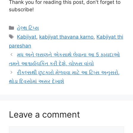
Thank you for reading this post, don't forget to
subscribe!
Categories
હેલ્થ ટિપ્સ
Tags
Kabjiyat
,
kabjiyat thavana karno
,
Kabjiyat thi
pareshan
મધ અને લસણને એકસાથે લેવાના આ 5 ફાયદાઓ
તમને આશ્ચર્યચકિત કરી દેશે, ચોક્કસ વાંચો
રીંકલ્સથી છુટકારો મેળવવા માટે આ ટિપ્સ અનુસરો,
થોડા દિવસોમાં અસર દેખાશે
Leave a comment
Comment