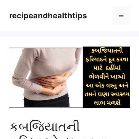
Skip
to
recipeandhealthtips
Menu
content
કબજિયાતની