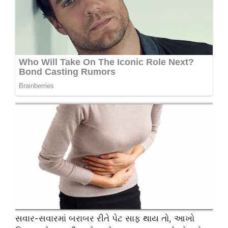
સવાર-સવારમાં બરાબર રીતે પેટ સાફ થાય તો, આખો