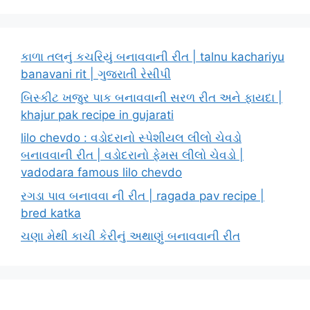
કાળા તલનું કચરિયું બનાવવાની રીત | talnu kachariyu
banavani rit | ગુજરાતી રેસીપી
બિસ્કીટ ખજુર પાક બનાવવાની સરળ રીત અને ફાયદા |
khajur pak recipe in gujarati
lilo chevdo : વડોદરાનો સ્પેશીયલ લીલો ચેવડો
બનાવવાની રીત | વડોદરાનો ફેમસ લીલો ચેવડો |
vadodara famous lilo chevdo
રગડા પાવ બનાવવા ની રીત | ragada pav recipe |
bred katka
ચણા મેથી કાચી કેરીનું અથાણું બનાવવાની રીત