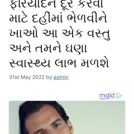
ફરિયાદને દૂર કરવા
માટે દહીંમાં ભેળવીને
ખાઓ આ એક વસ્તુ
અને તમને ઘણા
સ્વાસ્થ્ય લાભ મળશે
31st May 2022
by
admin