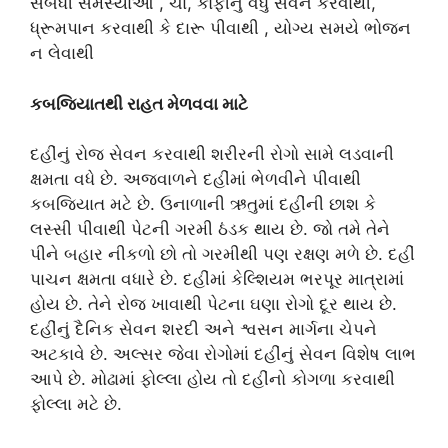
સંબંધી સમસ્યાઓ , ચા, કોફીનું વધુ સેવન કરવાથી,
ધ્રૂમપાન કરવાથી કે દારૂ પીવાથી , યોગ્ય સમયે ભોજન
ન લેવાથી
કબજિયાતથી રાહત મેળવવા માટે
દહીંનું રોજ સેવન કરવાથી શરીરની રોગો સામે લડવાની
ક્ષમતા વધે છે. અજવાળને દહીંમાં ભેળવીને પીવાથી
કબજિયાત મટે છે. ઉનાળાની ઋતુમાં દહીંની છાશ કે
લસ્સી પીવાથી પેટની ગરમી ઠંડક થાય છે. જો તમે તેને
પીને બહાર નીકળો છો તો ગરમીથી પણ રક્ષણ મળે છે. દહીં
પાચન ક્ષમતા વધારે છે. દહીંમાં કેલ્શિયમ ભરપૂર માત્રામાં
હોય છે. તેને રોજ ખાવાથી પેટના ઘણા રોગો દૂર થાય છે.
દહીંનું દૈનિક સેવન શરદી અને શ્વસન માર્ગના ચેપને
અટકાવે છે. અલ્સર જેવા રોગોમાં દહીંનું સેવન વિશેષ લાભ
આપે છે. મોઢામાં ફોલ્લા હોય તો દહીંનો કોગળા કરવાથી
ફોલ્લા મટે છે.