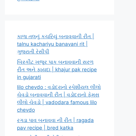
કાળા તલનું કચરિયું બનાવવાની રીત |
talnu kachariyu banavani rit |
ગુજરાતી રેસીપી
બિસ્કીટ ખજુર પાક બનાવવાની સરળ
રીત અને ફાયદા | khajur pak recipe
in gujarati
lilo chevdo : વડોદરાનો સ્પેશીયલ લીલો
ચેવડો બનાવવાની રીત | વડોદરાનો ફેમસ
લીલો ચેવડો | vadodara famous lilo
chevdo
રગડા પાવ બનાવવા ની રીત | ragada
pav recipe | bred katka