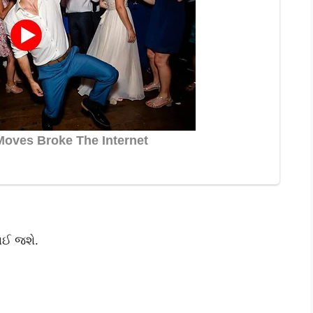
થઈ જશે.