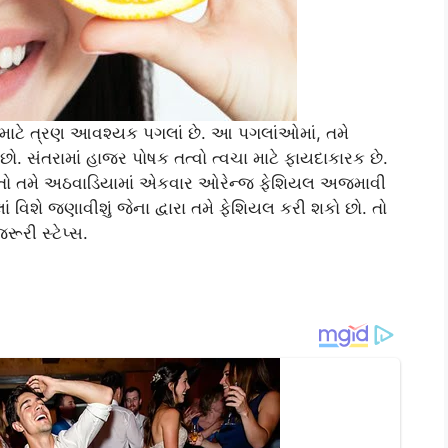
 માટે ત્રણ આવશ્યક પગલાં છે. આ પગલાંઓમાં, તમે
 છો. સંતરામાં હાજર પોષક તત્વો ત્વચા માટે ફાયદાકારક છે.
 તો તમે અઠવાડિયામાં એકવાર ઓરેન્જ ફેશિયલ અજમાવી
 વિશે જણાવીશું જેના દ્વારા તમે ફેશિયલ કરી શકો છો. તો
રી સ્ટેપ્સ.