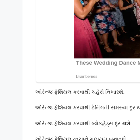
ઓરેન્જ ફેશિયલ કરવાથી ચહેરો નિખારશે.
ઓરેન્જ ફેશિયલ કરવાથી ટેનિંગની સમસ્યા દૂર 
ઓરેન્જ ફેશિયલ કરવાથી બ્લેકહેડ્સ દૂર થશે.
ઓરેન્જ ફેશિયલ ત્વચાને મુલાયમ બનાવશે.