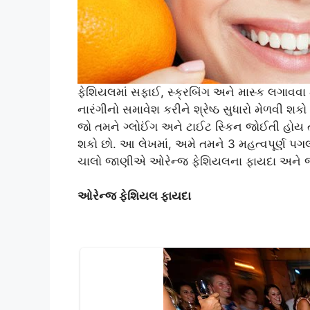
ફેશિયલમાં સફાઈ, સ્ક્રબિંગ અને માસ્ક લગાવવા
નારંગીનો સમાવેશ કરીને શ્રેષ્ઠ સુધારો મેળવી શકો
જો તમને ગ્લોઈંગ અને ટાઈટ સ્કિન જોઈતી હોય
શકો છો. આ લેખમાં, અમે તમને 3 મહત્વપૂર્ણ પગલાં
ચાલો જાણીએ ઓરેન્જ ફેશિયલના ફાયદા અને જરૂ
ઓરેન્જ ફેશિયલ ફાયદા