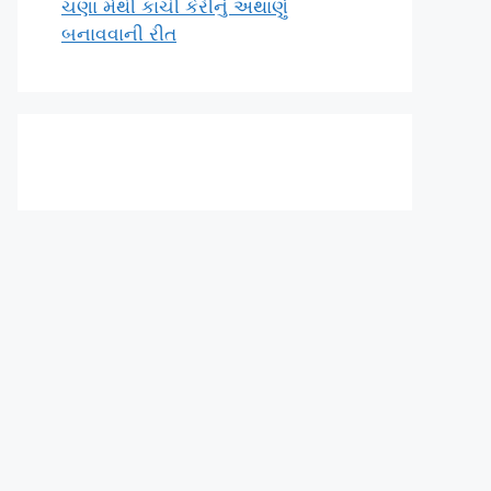
ચણા મેથી કાચી કેરીનું અથાણું
બનાવવાની રીત