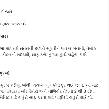
થઈ જશે.
લ ફાયદાકારક છે.
ન્સર)
, આ માટે તમે સંતરાની છાલને સૂકવીને પાવડર બનાવો, તેમાં 2
વો, કોટનની મદદથી, સાફ કરો. હળવા હાથે ચહેરો, પછી
્ક્રબ)
ક્રબ કરીશું, જેથી ત્વચાના મૃત કોષો દૂર થઈ જાય. આ માટે
 પાવડરમાં ખાંડ ઉમેરો અને નાળિયેર તેલના 2 થી 3 ટીપાં
મિનિટ માટે ચહેરો સાફ કરવા માટે પાણીથી ચહેરો ધોઈ લો.