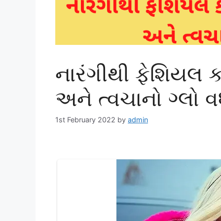
નારંગીથી ફેશિયલ ક
અને ત્વચાનો ગ્લો વ
1st February 2022
by
admin