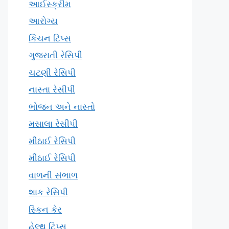
આઈસ્ક્રીમ
આરોગ્ય
કિચન ટિપ્સ
ગુજરાતી રેસિપી
ચટણી રેસિપી
નાસ્તા રેસીપી
ભોજન અને નાસ્તો
મસાલા રેસીપી
મીઠાઈ રેસિપી
મીઠાઈ રેસિપી
વાળની સંભાળ
શાક રેસિપી
સ્કિન કેર
હેલ્થ ટિપ્સ