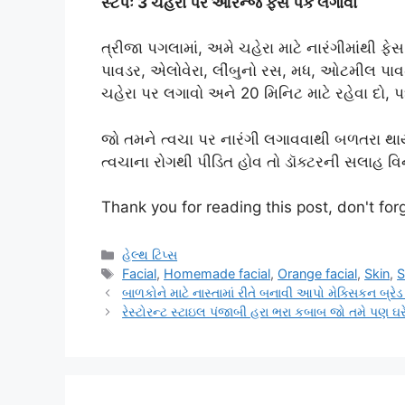
સ્ટેપઃ 3 ચહેરા પર ઓરેન્જ ફેસ પેક લગાવો
ત્રીજા પગલામાં, અમે ચહેરા માટે નારંગીમાંથી ફે
પાવડર, એલોવેરા, લીંબુનો રસ, મધ, ઓટમીલ પા
ચહેરા પર લગાવો અને 20 મિનિટ માટે રહેવા દો, 
જો તમને ત્વચા પર નારંગી લગાવવાથી બળતરા થાય
ત્વચાના રોગથી પીડિત હોવ તો ડૉક્ટરની સલાહ વ
Thank you for reading this post, don't for
Categories
હેલ્થ ટિપ્સ
Tags
Facial
,
Homemade facial
,
Orange facial
,
Skin
,
S
બાળકોને માટે નાસ્તામાં રીતે બનાવી આપો મેક્સિકન બ્રેડ
રેસ્ટોરન્ટ સ્ટાઇલ પંજાબી હરા ભરા કબાબ જો તમે પણ ઘરે