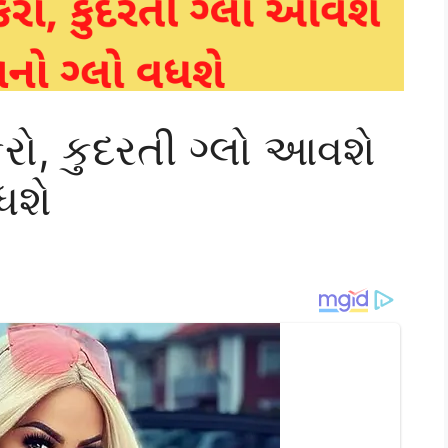
રો, કુદરતી ગ્લો આવશે
ધશે