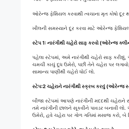
ઓરેન્જ ફેશિયલ કરવાથી ત્વચાના મૃત કોષો દૂર 
ખીલની સમસ્યાને દૂર કરવા માટે ઓરેન્જ ફેશિય
સ્ટેપ 1: નારંગીથી ચહેરો સાફ કરવો (ઓરેન્જ ક્લી
પહેલા સ્ટેપમાં, અમે નારંગીથી ચહેરો સાફ કરીશું
ચમચી કાચું દૂધ ઉમેરો, પછી તેને ચહેરા પર લગા
સામાન્ય પાણીથી ચહેરો ધોઈ લો.
સ્ટેપ:2 ચહેરાને નારંગીથી સ્ક્રબ કરવું (ઓરેન્જ સ
બીજા સ્ટેપમાં આપણે નારંગીની મદદથી ચહેરાને સ્
તમે નારંગીની છાલને સૂકવીને પાવડર બનાવી લો. આ
ઉમેરો, હવે ચહેરા પર ગોળ ગતિમાં મસાજ કરો, બે 