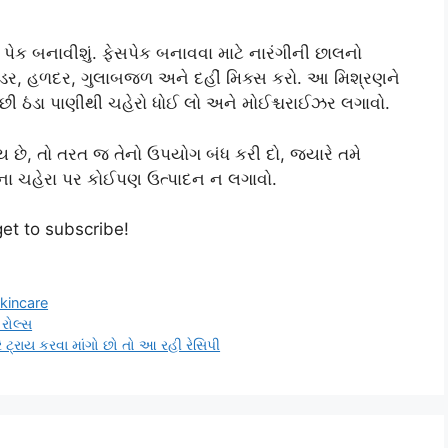
સ પેક બનાવીશું. ફેસપેક બનાવવા માટે નારંગીની છાલનો
વડર, હળદર, ગુલાબજળ અને દહીં મિક્સ કરો. આ મિશ્રણને
પછી ઠંડા પાણીથી ચહેરો ધોઈ લો અને મોઈશ્ચરાઈઝર લગાવો.
 છે, તો તરત જ તેનો ઉપયોગ બંધ કરી દો, જ્યારે તમે
િના ચહેરા પર કોઈપણ ઉત્પાદન ન લગાવો.
get to subscribe!
kincare
 રોલ્સ
 ટ્રાય કરવા માંગો છો તો આ રહી રેસિપી