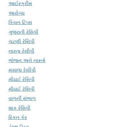
આઈસ્ક્રીમ
આરોગ્ય
કિચન ટિપ્સ
ગુજરાતી રેસિપી
ચટણી રેસિપી
નાસ્તા રેસીપી
ભોજન અને નાસ્તો
મસાલા રેસીપી
મીઠાઈ રેસિપી
મીઠાઈ રેસિપી
વાળની સંભાળ
શાક રેસિપી
સ્કિન કેર
હેલ્થ ટિપ્સ