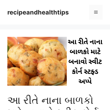
Skip
to
recipeandhealthtips
Menu
content
આ રીતે નાના બાળકો