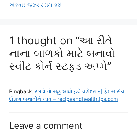
એકવાર જરૂર ટ્રાય કરો
1 thought on “આ રીતે
નાના બાળકો માટે બનાવો
સ્વીટ કોર્ન સ્ટફ્ડ અપ્પે”
Pingback:
રગડો તો બહુ ખાધો હવે વડોદરા નું ફેમસ સેવ
ઉસળ બનાવીને ખાવ – recipeandhealthtips.com
Leave a comment