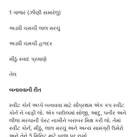
1 ગાજર (ઝીણી સમારેલુ)
અડધી ચમચી લાલ મરચું
અડધી ચમચી હળદર
મીઠું સ્વાદ પ્રમાણે
તેલ
બનાવવાની રીત
સ્વીટ કોર્ન અપ્પે બનાવવા માટે સૌપ્રથમ એક કપ સ્વીટ
કોર્ન ને બાફી લો. એક બાઉલમાં સોજી, આદુ, પનીર અને
લીલા મરચાની પેસ્ટ નાખીને બરાબર મિક્ષ કરી લો. તેમાં
સ્વીટ કોર્ન, મીઠું, લાલ મરચું અને અન્ય સામગ્રી ઉમેરો
અને તેને 5 મિનિટ માટે બાજુ પર રાખો.