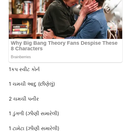
1કપ સ્વીટ કોર્ન
1 ચમચી આદુ (છીણેલું)
2 ચમચી પનીર
1 ડુંગળી (ઝીણી સમારેલી)
1 ટામેટા (ઝીણી સમારેલી)