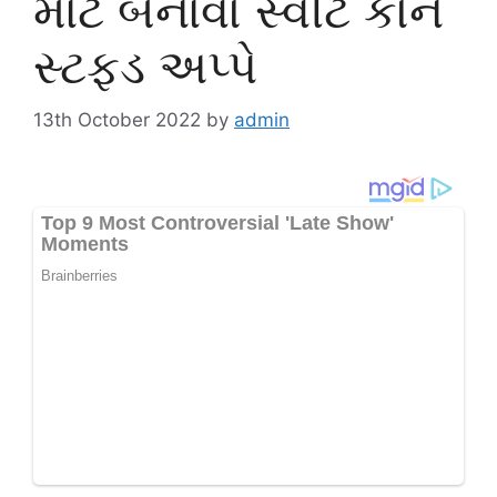
માટે બનાવો સ્વીટ કોર્ન
સ્ટફ્ડ અપ્પે
13th October 2022
by
admin