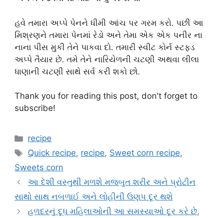
હવે તમારા અપ્પે પેનને ધીમી આંચ પર ગરમ કરો. પછી આ
મિશ્રણને તમારા પેનમાં રેડો અને તેમા એક એક પનીર ના
નાના પીસ મુકી તેને પાકવા દો. તમારી સ્વીટ કોર્ન સ્ટફ્ડ
અપ્પે તૈયાર છે. તમે તેને નારિયેળની ચટણી અથવા લીલા
ધાણાની ચટણી સાથે સર્વ કરી શકો છો.
Thank you for reading this post, don't forget to
subscribe!
Categories
recipe
Tags
Quick recipe
,
recipe
,
Sweet corn recipe
,
Sweets corn
આ દેશી વસ્તુથી મળશે મજબુત શરીર અને પ્રોટીન
સાથો સાથ નબળાઈ અને લોહીની ઉણપ દૂર થશે
હળદરનું દૂધ મહિલાઓની આ સમસ્યાઓ દૂર કરે છે,