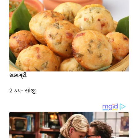
સામગ્રી
2 કપ- સોજી