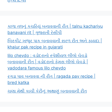
કાળા તલનું કચરિયું બનાવવાની રીત | talnu kachariyu
banavani rit | ગુજરાતી રેસીપી
બિસ્કીટ ખજુર પાક બનાવવાની સરળ રીત અને ફાયદા |
khajur pak recipe in gujarati
lilo chevdo : વડોદરાનો સ્પેશીયલ લીલો ચેવડો
બનાવવાની રીત | વડોદરાનો ફેમસ લીલો ચેવડો |
vadodara famous lilo chevdo
રગડા પાવ બનાવવા ની રીત | ragada pav recipe |
bred katka
ચણા મેથી કાચી કેરીનું અથાણું બનાવવાની રીત