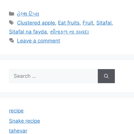
Categories
હેલ્થ ટિપ્સ
Tags
Clustered apple
,
Eat fruits
,
Fruit
,
Sitafal
,
Sitafal na fayda
,
સીતાફળ ના ફાયદા
Leave a comment
Search
for:
recipe
Snake recipe
tahevar