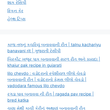
શાક રેસિપી
સ્કિન કેર
હેલ્થ ટિપ્સ
કાળા તલનું કચરિયું બનાવવાની રીત | talnu kachariyu
banavani rit | ગુજરાતી રેસીપી
બિસ્કીટ ખજુર પાક બનાવવાની સરળ રીત અને ફાયદા |
khajur pak recipe in gujarati
lilo chevdo : વડોદરાનો સ્પેશીયલ લીલો ચેવડો
બનાવવાની રીત | વડોદરાનો ફેમસ લીલો ચેવડો |
vadodara famous lilo chevdo
રગડા પાવ બનાવવા ની રીત | ragada pav recipe |
bred katka
ચણા મેથી કાચી કેરીનું અથાણું બનાવવાની રીત