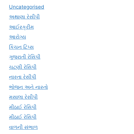
Uncategorised
અથાણા રેસીપી
આઈસ્ક્રીમ
આરોગ્ય
કિચન ટિપ્સ
ગુજરાતી રેસિપી
ચટણી રેસિપી
નાસ્તા રેસીપી
ભોજન અને નાસ્તો
મસાલા રેસીપી
મીઠાઈ રેસિપી
મીઠાઈ રેસિપી
વાળની સંભાળ