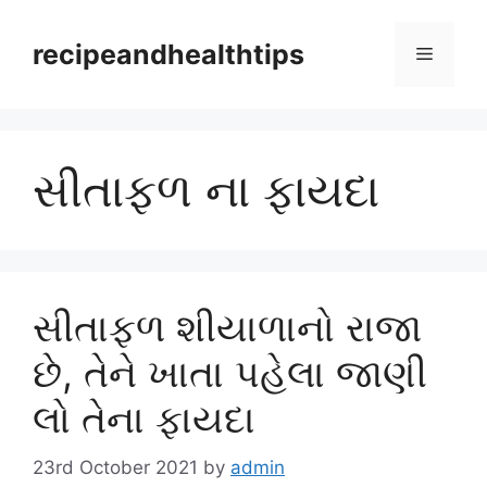
Skip
to
recipeandhealthtips
Menu
content
સીતાફળ ના ફાયદા
સીતાફળ શીયાળાનો રાજા
છે, તેને ખાતા પહેલા જાણી
લો તેના ફાયદા
23rd October 2021
by
admin