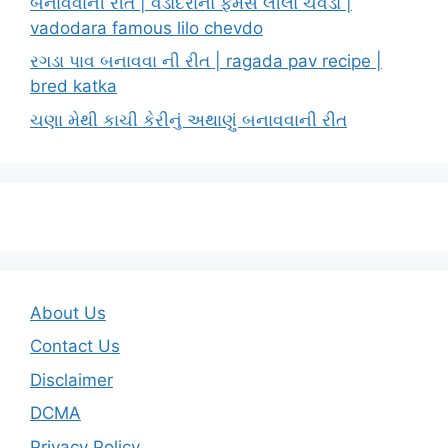
બનાવવાની રીત | વડોદરાનો ફેમસ લીલો ચેવડો |
vadodara famous lilo chevdo
રગડા પાવ બનાવવા ની રીત | ragada pav recipe |
bred katka
ચણા મેથી કાચી કેરીનું અથાણું બનાવવાની રીત
About Us
Contact Us
Disclaimer
DCMA
Privacy Policy