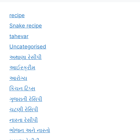
recipe
Snake recipe
tahevar
Uncategorised
અથાણા રેસીપી
આઈસ્ક્રીમ
આરોગ્ય
કિચન ટિપ્સ
ગુજરાતી રેસિપી
ચટણી રેસિપી
નાસ્તા રેસીપી
ભોજન અને નાસ્તો