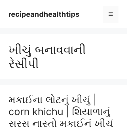
Skip
to
recipeandhealthtips
Menu
content
ખીચું બનાવવાની
રેસીપી
મકાઈના લોટનું ખીચું |
corn khichu | શિયાળાનું
સરસ નાસ્તો મકાઈનું ખીચું