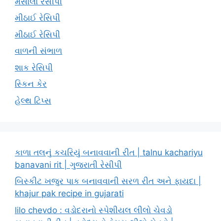
મસાલા રેસીપી
મીઠાઈ રેસિપી
મીઠાઈ રેસિપી
વાળની સંભાળ
શાક રેસિપી
સ્કિન કેર
હેલ્થ ટિપ્સ
કાળા તલનું કચરિયું બનાવવાની રીત | talnu kachariyu
banavani rit | ગુજરાતી રેસીપી
બિસ્કીટ ખજુર પાક બનાવવાની સરળ રીત અને ફાયદા |
khajur pak recipe in gujarati
lilo chevdo : વડોદરાનો સ્પેશીયલ લીલો ચેવડો