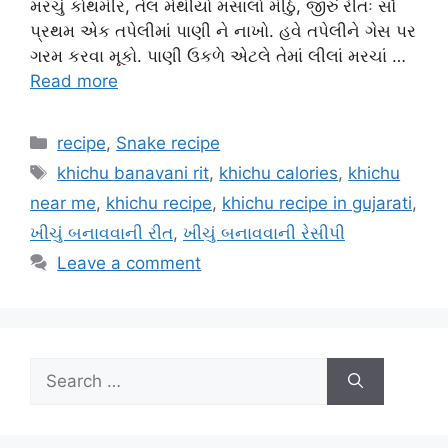
મરચું કોથમીર, તેલ મેથીયો મસાલો મીઠું, જીરું રીતઃ સૌ
પ્રથમ એક તપેલીમાં પાણી ને નાખો. હવે તપેલીને ગેસ પર
ગરમ કરવા મૂકો. પાણી ઉકળે એટલે તેમાં લીલાં મરચાં …
Read more
Categories
recipe
,
Snake recipe
Tags
khichu banavani rit
,
khichu calories
,
khichu
near me
,
khichu recipe
,
khichu recipe in gujarati
,
ખીચું બનાવવાની રીત
,
ખીચું બનાવવાની રેસીપી
Leave a comment
Search
for: